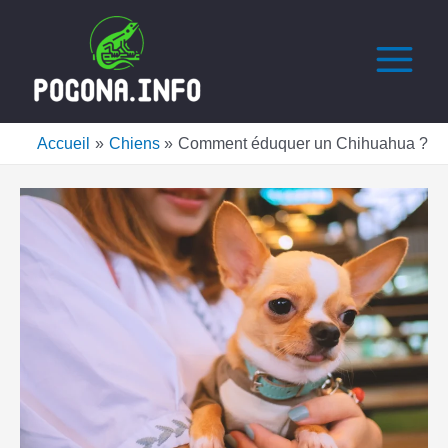
Aller
Navigation
Main
au
des
Menu
contenu
articles
Accueil
Chiens
Comment éduquer un Chihuahua ?