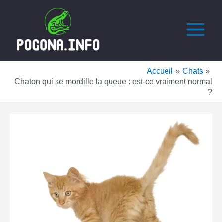
Aller
Navigation
Main
au
des
Menu
contenu
articles
Accueil
Chats
Chaton qui se mordille la queue : est-ce vraiment normal
?